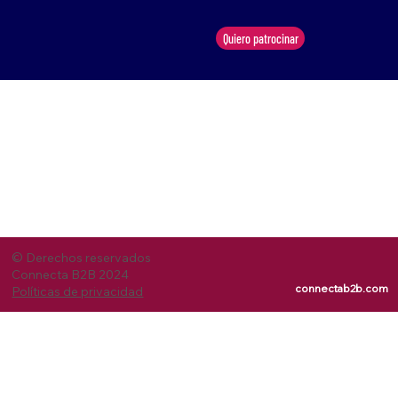
Quiero patrocinar
© Derechos reservados
Connecta B2B 2024
connectab2b.com
Políticas de privacidad